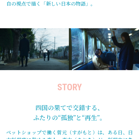
自の視点で描く「新しい日本の物語」。
STORY
四国の果てで交錯する、
ふたりの“孤独”と“再生”。
ペットショップで働く菅元（すがもと）は、ある日、日