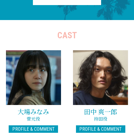
CAST
大場みなみ
田中 爽一郎
菅元役
持田役
PROFILE & COMMENT
PROFILE & COMMENT