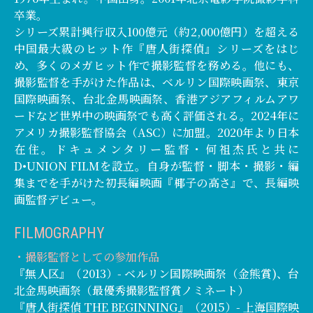
卒業。
シリーズ累計興行収入100億元（約2,000億円）を超える
中国最大級のヒット作『唐人街探偵』シリーズをはじ
め、多くのメガヒット作で撮影監督を務める。他にも、
撮影監督を手がけた作品は、ベルリン国際映画祭、東京
国際映画祭、台北金馬映画祭、香港アジアフィルムアワ
ードなど世界中の映画祭でも高く評価される。2024年に
アメリカ撮影監督協会（ASC）に加盟。2020年より日本
在住。ドキュメンタリー監督・何祖杰氏と共に
D•UNION FILMを設立。自身が監督・脚本・撮影・編
集までを手がけた初長編映画『椰子の高さ』で、長編映
画監督デビュー。
FILMOGRAPHY
・撮影監督としての参加作品
『無人区』（2013）- ベルリン国際映画祭（金熊賞)、台
北金馬映画祭（最優秀撮影監督賞ノミネート）
『唐人街探偵 THE BEGINNING』（2015）- 上海国際映