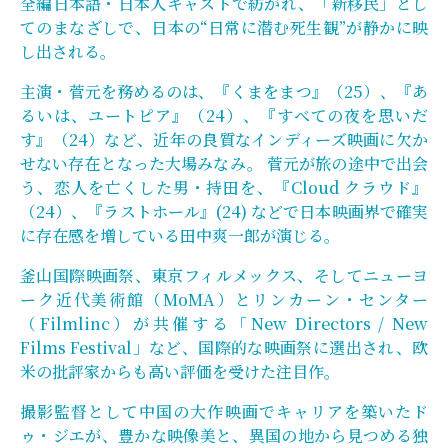
全編日本語・日本人キャストで紡がれ、「新移民」とし
てのまなざしで、日本の“日常に潜む死生観”が静かに映
し出される。
主演・菅元を務めるのは、『くまをまつ』（25）、『あ
るいは、ユートピア』（24）、『すべての夜を思いだ
す』（24）など、近年の良質なインディーズ映画に欠か
せない存在となった大場みなみ。 菅元が旅の途中で出会
う、恋人を亡くした男・持田を、『Cloud クラウド』
（24）、『ラストホール』(24) などで日本映画界で確実
に存在感を増している田中爽一郎が演じる。
釜山国際映画祭、東京フィルメックス、そしてニューヨ
ーク近代美術館（MoMA）とリンカーン・センター
（Filmlinc）が共催する「New Directors / New
Films Festival」など、国際的な映画祭に選出され、欧
米の批評家からも高い評価を受けた注目作。
撮影監督として中国の大作映画でキャリアを築いたド
ゥ・ジエが、豊かな映像美と、異国の地から見つめる独