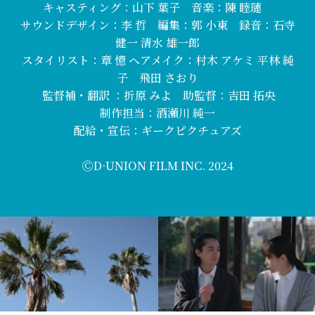
キャスティング：山下 葉子 音楽：陳 睦璉
サウンドデザイン：李 哲 編集：郭 小東 録音：石寺
健一 清水 雄一郎
スタイリスト：章 憶 ヘアメイク：村木 アケミ 平林 純
子 飛田 さおり
監督補・翻訳 ：折原 みよ 助監督：吉田 拓央
制作担当：酒瀬川 純一
配給・宣伝：ギークピクチュアズ
ⒸD·UNION FILM INC. 2024