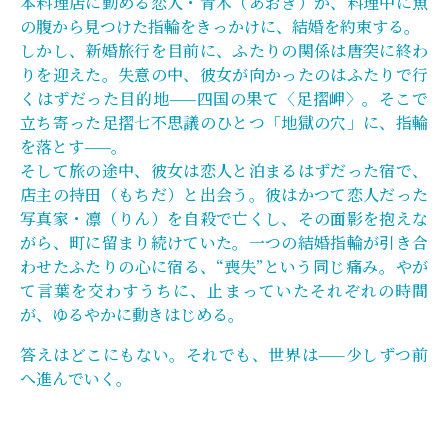
本料理店に勤める恋人・青木（あおき）が、料理中に魚
の腹から見つけた指輪をきっかけに、結婚を約束する。
しかし、新婚旅行を目前に、ふたりの関係は唐突に終わ
りを迎えた。失意の中、彼女が向かったのはふたりで行
くはずだった目的地——四国の果て〈足摺岬〉。そこで
立ち寄った足摺七不思議のひとつ「地獄の穴」に、指輪
を落とす——。
そして旅の途中、彼女は恋人と泊まるはずだった宿で、
店主の持田（もちだ）と出会う。彼はかつて恋人だった
写真家・凛（りん）を自殺で亡くし、その面影を抱えな
がら、町に留まり続けていた。一つの結婚指輪が引き合
わせたふたりの心に宿る、“喪失”という同じ痛み。やが
て言葉を交わすうちに、止まっていたそれぞれの時間
が、ゆるやかに動きはじめる。
答えはどこにもない。それでも、世界は——少しずつ前
へ進んでいく。